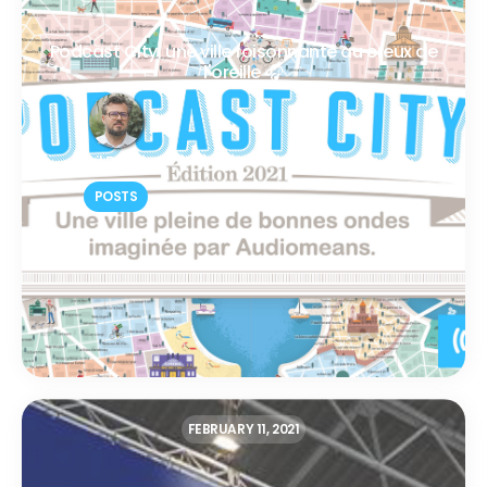
Podcast City, une ville foisonnante au creux de
l'oreille 🎧
Cyril Barthet
POSTS
FEBRUARY 11, 2021