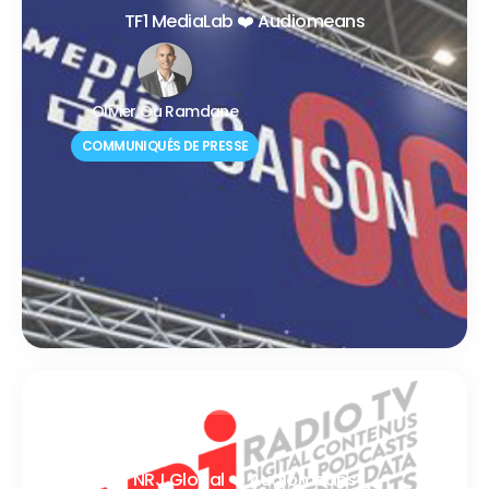
TF1 MediaLab ❤️ Audiomeans
Olivier Ou Ramdane
COMMUNIQUÉS DE PRESSE
FEBRUARY 11, 2021
NRJ Global ❤️ Audiomeans