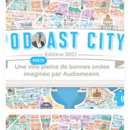
FEBRUARY 11, 2021
Quelques conseils fondamentaux pour émerger
dans la jungle des podcasts
Olivier Ou Ramdane
POSTS
FEBRUARY 4, 2021